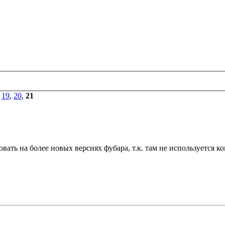
,
19
,
20
,
21
овать на более новых версиях фубара, т.к. там не используется к