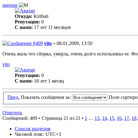
majoras
Откуда:
Kiribati
Репутация:
0
С нами:
17 лет 11 месяцев
vito
» 08.01.2009, 13:50
Очень жаль что сборка, умерла, очень долго использовал ее. Фо
vito
Репутация:
0
С нами:
18 лет 1 месяц
Пред.
Показать сообщения за:
Поле сортир
Ответить
Сообщений: 409 •
Страница 21 из 21
•
1
…
13
,
14
,
15
,
16
,
17
,
18
Список разделов
Часовой пояс: UTC+3