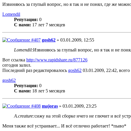
Извиняюсь за глупый вопрос, но я так и не понял, где же можно
Lomendil
Репутация:
0
С нами:
17 лет 7 месяцев
gosh62
» 03.01.2009, 12:55
Lomendil:
Извиняюсь за глупый вопрос, но я так и не поня
Вот ссылка
http://www.rapidshare.ru/877126
сегодня залил.
Последний раз редактировалось
gosh62
03.01.2009, 22:42, всего
gosh62
Репутация:
0
С нами:
18 лет 5 месяцев
majoras
» 03.01.2009, 23:25
A.creature:
сижу на этой сборке нчего не глючит и всё уст
Меня также всё устраивает... И всё отлично работает! *пыво*