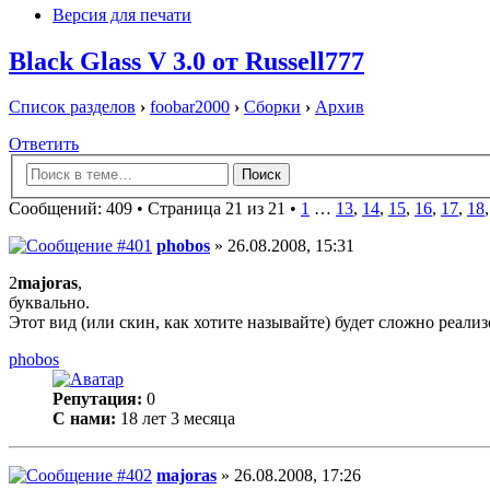
Версия для печати
Black Glass V 3.0 от Russell777
Список разделов
›
foobar2000
›
Сборки
›
Архив
Ответить
Сообщений: 409 •
Страница 21 из 21
•
1
…
13
,
14
,
15
,
16
,
17
,
18
phobos
» 26.08.2008, 15:31
2
majoras
,
буквально.
Этот вид (или скин, как хотите называйте) будет сложно реализ
phobos
Репутация:
0
С нами:
18 лет 3 месяца
majoras
» 26.08.2008, 17:26