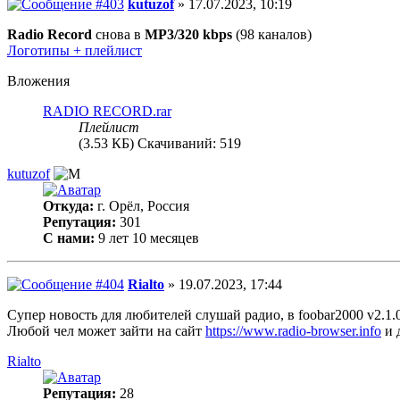
kutuzof
» 17.07.2023, 10:19
Radio Record
снова в
MP3/320 kbps
(98 каналов)
Логотипы + плейлист
Вложения
RADIO RECORD.rar
Плейлист
(3.53 КБ) Скачиваний: 519
kutuzof
Откуда:
г. Орёл, Россия
Репутация:
301
С нами:
9 лет 10 месяцев
Rialto
» 19.07.2023, 17:44
Супер новость для любителей слушай радио, в foobar2000 v2.1.0
Любой чел может зайти на сайт
https://www.radio-browser.info
и 
Rialto
Репутация:
28