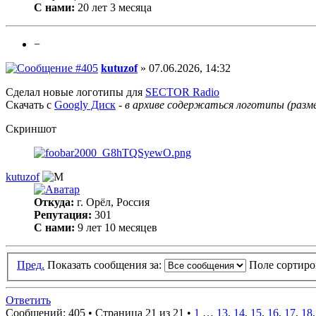
С нами:
20 лет 3 месяца
−
kutuzof
» 07.06.2026, 14:32
Сделал новые логотипы для
SECTOR Radio
Скачать с
Googlу Диск
-
в архиве содержаться логотипы (размер
Скриншот
kutuzof
Откуда:
г. Орёл, Россия
Репутация:
301
С нами:
9 лет 10 месяцев
Пред.
Показать сообщения за:
Поле сортир
Ответить
Сообщений: 405 •
Страница 21 из 21
•
1
…
13
,
14
,
15
,
16
,
17
,
18