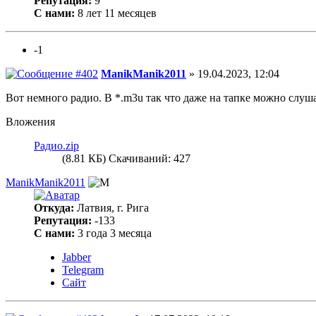
Репутация:
9
С нами:
8 лет 11 месяцев
-1
ManikManik2011
» 19.04.2023, 12:04
Вот немного радио. В *.m3u так что даже на тапке можно слуша
Вложения
Радио.zip
(8.81 КБ) Скачиваний: 427
ManikManik2011
Откуда:
Латвия, г. Рига
Репутация:
-133
С нами:
3 года 3 месяца
Jabber
Telegram
Сайт