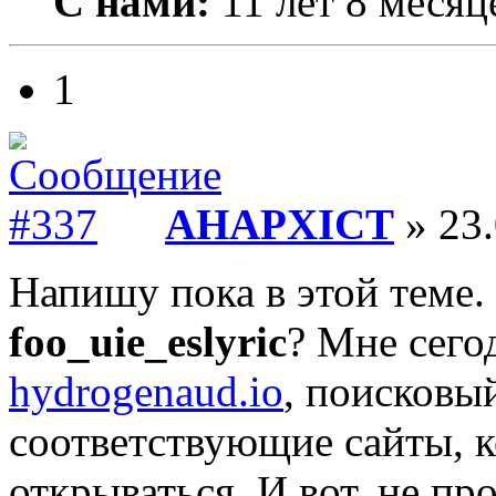
С нами:
11 лет 8 месяц
1
AHAPXICT
» 23.
Напишу пока в этой теме. 
foo_uie_eslyric
? Мне сего
hydrogenaud.io
, поисковы
соответствующие сайты, к
открываться. И вот, не пр