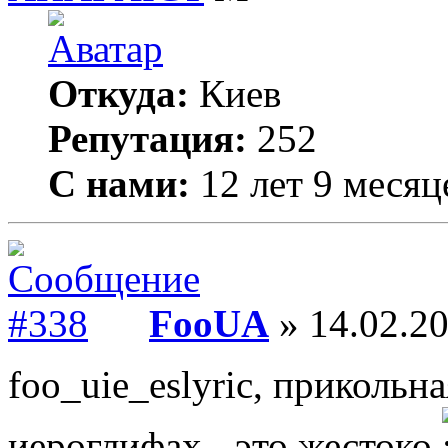
Откуда:
Киев
Репутация:
252
С нами:
12 лет 9 месяц
FooUA
» 14.02.20
foo_uie_eslyric, прикольна
иероглифах - это жестоко