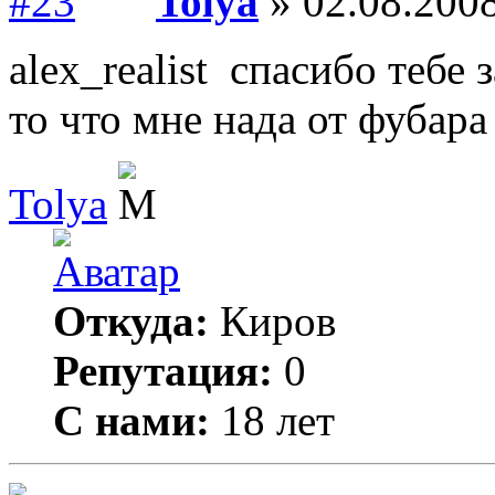
Tolya
» 02.08.2008
alex_realist спасибо тебе
то что мне нада от фубара 
Tolya
Откуда:
Киров
Репутация:
0
С нами:
18 лет