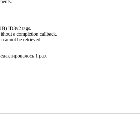
ments.
KB) ID3v2 tags.
hout a completion callback.
cannot be retrieved.
редактировалось 1 раз.