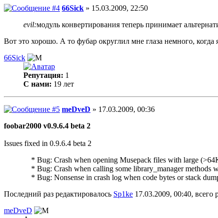
66Sick
» 15.03.2009, 22:50
evil:
модуль конвертирования теперь принимает альтернат
Вот это хорошо. А то фубар округлил мне глаза немного, когда
66Sick
Репутация:
1
С нами:
19 лет
meDveD
» 17.03.2009, 00:36
foobar2000 v0.9.6.4 beta 2
Issues fixed in 0.9.6.4 beta 2
* Bug: Crash when opening Musepack files with large (>64
* Bug: Crash when calling some library_manager methods wit
* Bug: Nonsense in crash log when code bytes or stack dump 
Последний раз редактировалось
Sp1ke
17.03.2009, 00:40, всего 
meDveD