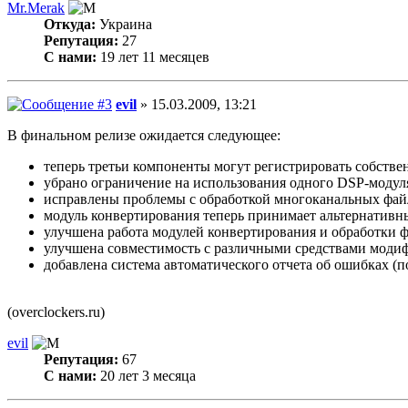
Mr.Merak
Откуда:
Украина
Репутация:
27
С нами:
19 лет 11 месяцев
evil
» 15.03.2009, 13:21
В финальном релизе ожидается следующее:
теперь третьи компоненты могут регистрировать собств
убрано ограничение на использования одного DSP-модул
исправлены проблемы с обработкой многоканальных файл
модуль конвертирования теперь принимает альтернативны
улучшена работа модулей конвертирования и обработки 
улучшена совместимость с различными средствами мод
добавлена система автоматического отчета об ошибках (п
(overclockers.ru)
evil
Репутация:
67
С нами:
20 лет 3 месяца