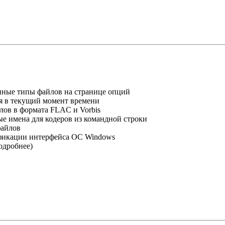
енные типы файлов на странице опций
я в текущий момент времени
ов в формата FLAC и Vorbis
е имена для кодеров из командной строки
файлов
ификации интерфейса ОС Windows
одробнее)