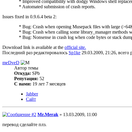
* Improved compatibility with dodgy Windows shell replace
* Automated submission of crash reports.
Issues fixed in 0.9.6.4 beta 2:
* Bug: Crash when opening Musepack files with large (>64
* Bug: Crash when calling some library_manager methods wit
* Bug: Nonsense in crash log when code bytes or stack dump 
Download link is available at the
official site.
Последний раз редактировалось
Sp1ke
29.03.2009, 21:26, всего 
meDveD
Автор темы
Откуда:
SPb
Репутация:
52
С нами:
19 лет 7 месяцев
Jabber
Сайт
Mr.Merak
» 13.03.2009, 11:00
перевод сделайте плз.