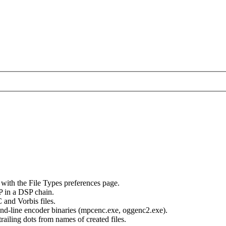
ith the File Types preferences page.
P in a DSP chain.
and Vorbis files.
-line encoder binaries (mpcenc.exe, oggenc2.exe).
iling dots from names of created files.