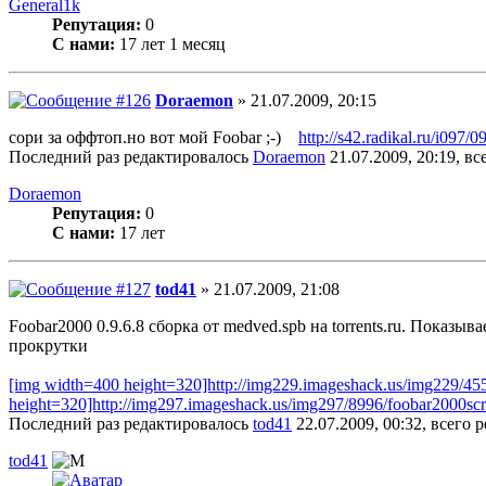
General1k
Репутация:
0
С нами:
17 лет 1 месяц
Doraemon
» 21.07.2009, 20:15
сори за оффтоп.но вот мой Foobar ;-)
http://s42.radikal.ru/i097
Последний раз редактировалось
Doraemon
21.07.2009, 20:19, вс
Doraemon
Репутация:
0
С нами:
17 лет
tod41
» 21.07.2009, 21:08
Foobar2000 0.9.6.8 сборка от medved.spb на torrents.ru. Показы
прокрутки
[img width=400 height=320]http://img229.imageshack.us/img229
height=320]http://img297.imageshack.us/img297/8996/foobar2000sc
Последний раз редактировалось
tod41
22.07.2009, 00:32, всего 
tod41