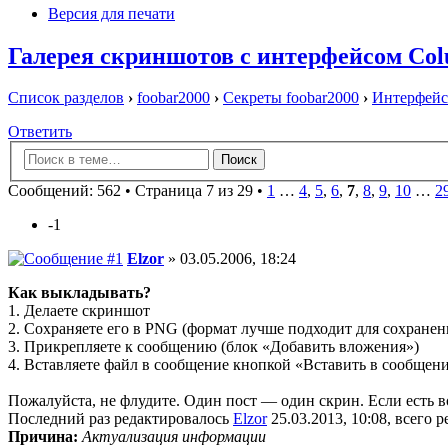
Версия для печати
Галерея скриншотов с интерфейсом Col
Список разделов
›
foobar2000
›
Секреты foobar2000
›
Интерфейс
Ответить
Сообщений: 562 •
Страница 7 из 29
•
1
…
4
,
5
,
6
,
7
,
8
,
9
,
10
…
2
-1
Elzor
» 03.05.2006, 18:24
Как выкладывать?
1. Делаете скриншот
2. Сохраняете его в PNG (формат лучше подходит для сохране
3. Прикрепляете к сообщению (блок «Добавить вложения»)
4. Вставляете файл в сообщение кнопкой «Вставить в сообщен
Пожалуйста, не флудите. Один пост — один скрин. Если есть в
Последний раз редактировалось
Elzor
25.03.2013, 10:08, всего р
Причина:
Актуализация информации