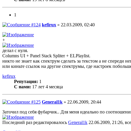
1
kefirux
» 22.03.2009, 02:40
+
делал с нуля.
Columns UI + Panel Stack Spliter + ELPlaylist.
никто не знает как спектрум сделать за текстом а не спереди н
или киньте ссылок на другие спектрумы, где настроек побольше
kefirux
Репутация:
1
С нами:
17 лет 4 месяца
General1k
» 22.06.2009, 20:44
Заточил под себя фубарчик.. Для меня идеально по соотношени
Последний раз редактировалось
General1k
22.06.2009, 21:26, вс