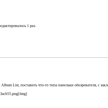
редактировалось 1 раз.
я Album List, поставить что-то типа панельки обозревателя, с за
a3acb55.png[/img]