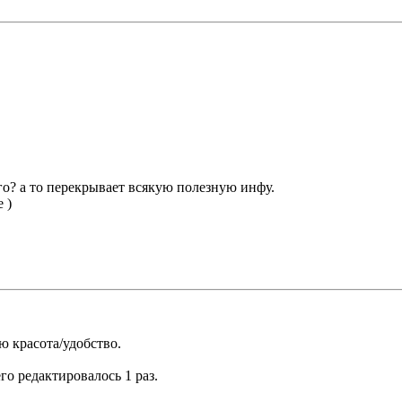
его? а то перекрывает всякую полезную инфу.
 )
ю красота/удобство.
его редактировалось 1 раз.