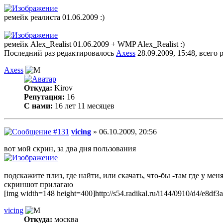
ремейк реалиста 01.06.2009 :)
ремейк Alex_Realist 01.06.2009 + WMP Alex_Realist :)
Последний раз редактировалось
Axess
28.09.2009, 15:48, всего 
Axess
Откуда:
Kirov
Репутация:
16
С нами:
16 лет 11 месяцев
vicing
» 06.10.2009, 20:56
вот мой скрин, за два дня пользования
подскажите плиз, где найти, или скачать, что-бы -там где у мен
скриншот прилагаю
[img width=148 height=400]http://s54.radikal.ru/i144/0910/d4/e8df3
vicing
Откуда:
москва