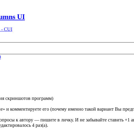
umns UI
 - CUI
9
ния скриншотов программ)
ие» и комментируете его (почему именно такой вариант Вы пред
опросы к автору — пишите в личку. И не забывайте ставить +1 а
едактировалось 4 раз(а).