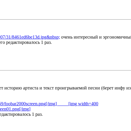
/0907/31/8461ed6be13d.jpg&nbsp;
очень интересный и эргономичны
его редактировалось 1 раз.
вает историю артиста и текст проигрываемой песни (берет инфу из
/4559/foobar2000screen.png[/img]
[img width=400
reen01.png[/img]
редактировалось 1 раз.