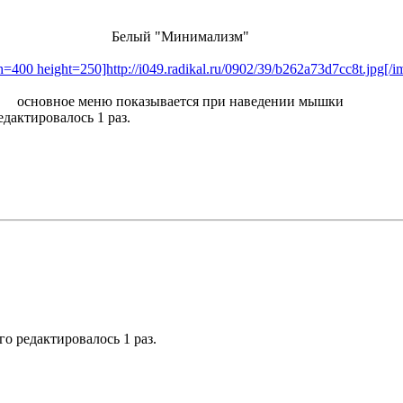
Белый "Минимализм"
h=400 height=250]http://i049.radikal.ru/0902/39/b262a73d7cc8t.jpg[/i
основное меню показывается при наведении мышки
едактировалось 1 раз.
его редактировалось 1 раз.