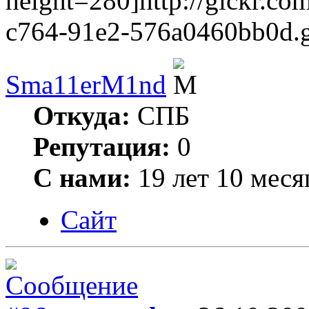
height=280]http://gickr.co
c764-91e2-576a0460bb0d.g
Sma11erM1nd
Откуда:
СПБ
Репутация:
0
С нами:
19 лет 10 меся
Сайт