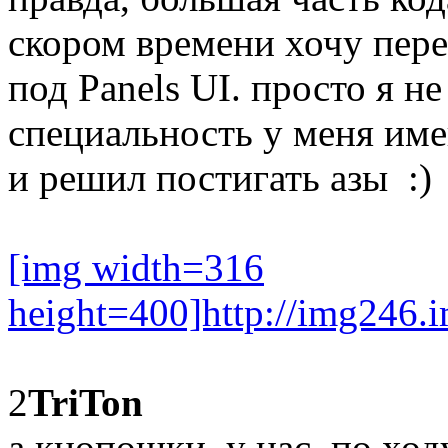
скором времени хочу пере
под Panels UI. просто я н
специальность у меня име
и решил постигать азы :)
[img width=316
height=400]http://img246.
2
TriTon
а кнопошки, у нас, по ход