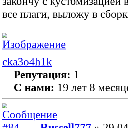
закончу с кустомизацией
все плаги, выложу в сборк
cka3o4h1k
Репутация:
1
С нами:
19 лет 8 месяц
Russell777
» 29.04