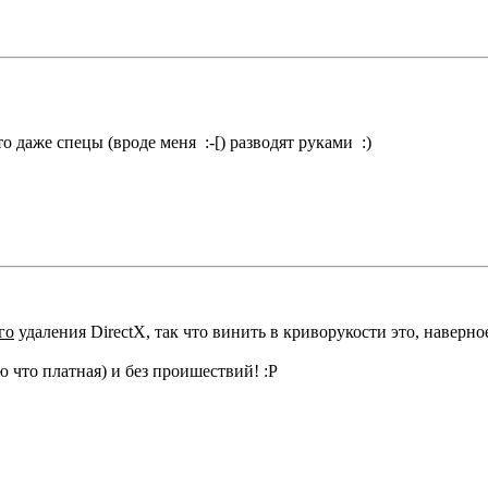
о даже спецы (вроде меня :-[) разводят руками :)
го
удаления DirectX, так что винить в криворукости это, наверно
 что платная) и без проишествий! :P