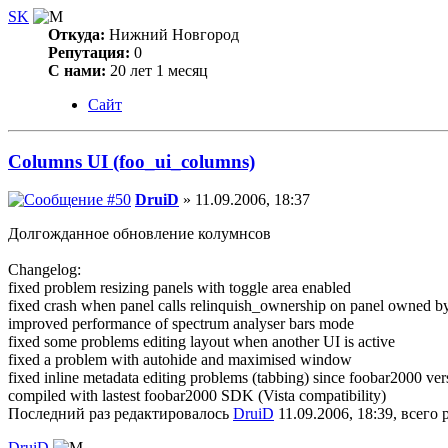
SK
Откуда:
Нижний Новгород
Репутация:
0
С нами:
20 лет 1 месяц
Сайт
Columns UI (foo_ui_columns)
DruiD
» 11.09.2006, 18:37
Долгожданное обновление колумнсов
Changelog:
fixed problem resizing panels with toggle area enabled
fixed crash when panel calls relinquish_ownership on panel owned by 
improved performance of spectrum analyser bars mode
fixed some problems editing layout when another UI is active
fixed a problem with autohide and maximised window
fixed inline metadata editing problems (tabbing) since foobar2000 ver
compiled with lastest foobar2000 SDK (Vista compatibility)
Последний раз редактировалось
DruiD
11.09.2006, 18:39, всего 
DruiD