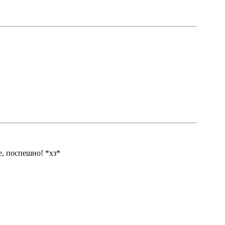
е, поспешно! *хз*