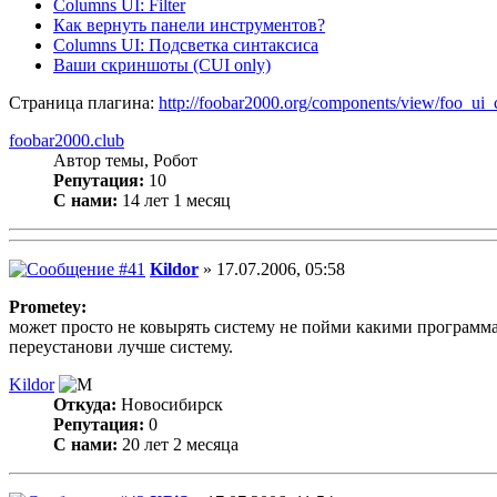
Columns UI: Filter
Как вернуть панели инструментов?
Columns UI: Подсветка синтаксиса
Ваши скриншоты (CUI only)
Страница плагина:
http://foobar2000.org/components/view/foo_ui
foobar2000.club
Автор темы, Робот
Репутация:
10
С нами:
14 лет 1 месяц
Kildor
» 17.07.2006, 05:58
Prometey:
может просто не ковырять систему не пойми какими программ
переустанови лучше систему.
Kildor
Откуда:
Новосибирск
Репутация:
0
С нами:
20 лет 2 месяца