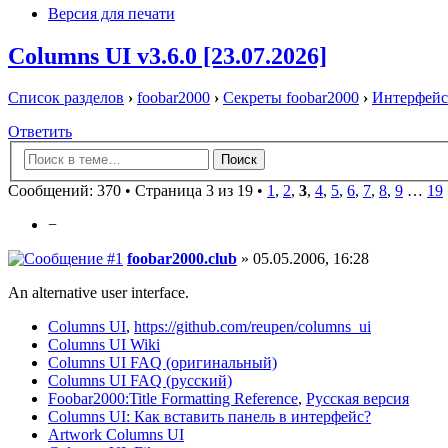
Версия для печати
Columns UI v3.6.0 [23.07.2026]
Список разделов
›
foobar2000
›
Секреты foobar2000
›
Интерфейс
Ответить
Сообщений: 370 •
Страница 3 из 19
•
1
,
2
,
3
,
4
,
5
,
6
,
7
,
8
,
9
…
19
−
foobar2000.club
» 05.05.2006, 16:28
An alternative user interface.
Columns UI
,
https://github.com/reupen/columns_ui
Columns UI Wiki
Columns UI FAQ (оригинальный)
Columns UI FAQ (русский)
Foobar2000:Title Formatting Reference
,
Русская версия
Columns UI: Как вставить панель в интерфейс?
Artwork Columns UI