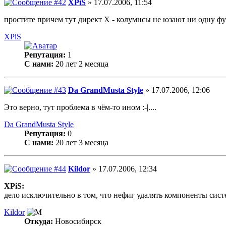
XPiS
» 17.07.2006, 11:54
простите причем тут директ Х - колумнсы не юзают ни одну фу
XPiS
Репутация:
1
С нами:
20 лет 2 месяца
Da GrandMusta Style
» 17.07.2006, 12:06
Это верно, тут проблема в чём-то ином :-|....
Da GrandMusta Style
Репутация:
0
С нами:
20 лет 3 месяца
Kildor
» 17.07.2006, 12:34
XPiS:
дело исключительно в том, что нефиг удалять компоненты систе
Kildor
Откуда:
Новосибирск