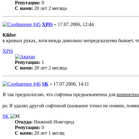
Репутация:
0
С нами:
20 лет 2 месяца
XPiS
» 17.07.2006, 12:44
Kildor
в кривых руках, хотя винда довольно непредсказуема бывает, чт
XPiS
Репутация:
1
С нами:
20 лет 2 месяца
SK
» 17.07.2006, 14:11
Я так предпологаю, что софтина предназначенна для
корректно
ps: Я удалял другой софтиной (название точно не помню, помню
SK
Откуда:
Нижний Новгород
Репутация:
0
С нами:
20 лет 1 месяц