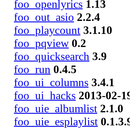
foo_openlyrics
1.13
foo_out_asio
2.2.4
foo_playcount
3.1.10
foo_pqview
0.2
foo_quicksearch
3.9
foo_run
0.4.5
foo_ui_columns
3.4.1
foo_ui_hacks
2013-02-1
foo_uie_albumlist
2.1.0
foo_uie_esplaylist
0.1.3.