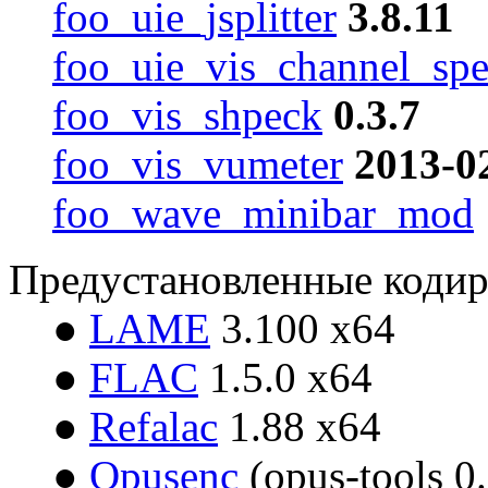
foo_uie_jsplitter
3.8.11
foo_uie_vis_channel_sp
foo_vis_shpeck
0.3.7
foo_vis_vumeter
2013-0
foo_wave_minibar_mod
Предустановленные коди
●
LAME
3.100 x64
●
FLAC
1.5.0 x64
●
Refalac
1.88 x64
●
Opusenc
(opus-tools 0.