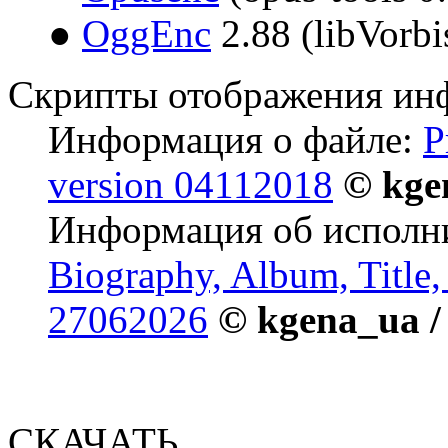
●
OggEnc
2.88 (libVorbi
Скрипты отображения ин
Информация о файле:
P
version 04112018
© kge
Информация об исполни
Biography, Album, Title, 
27062026
© kgena_ua 
СКАЧАТЬ