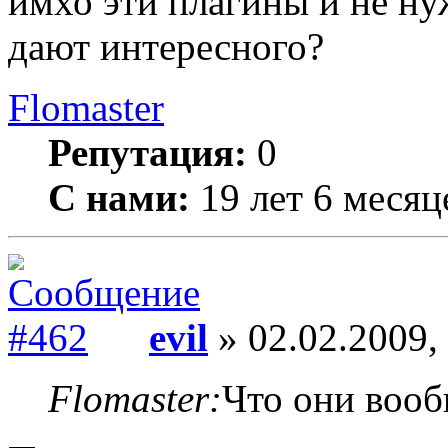
имхо эти плагины и не н
дают интересного?
Flomaster
Репутация:
0
С нами:
19 лет 6 месяц
evil
» 02.02.2009,
Flomaster:
Что они вооб