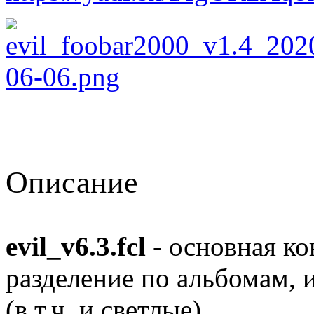
Описание
evil_v6.3.fcl
- основная к
разделение по альбомам, 
(в т.ч. и светлые).