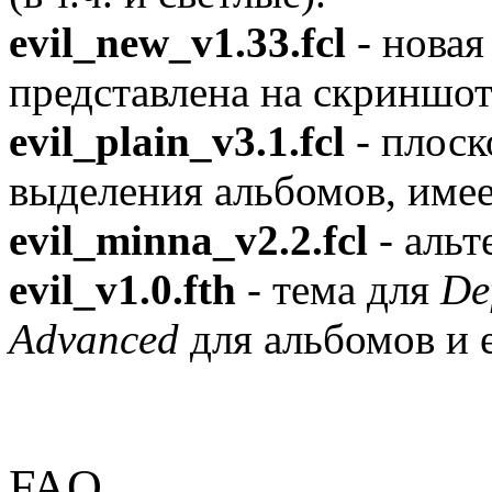
evil_new_v1.33.fcl
- новая
представлена на скриншот
evil_plain_v3.1.fcl
- плоск
выделения альбомов, имее
evil_minna_v2.2.fcl
- альт
evil_v1.0.fth
- тема для
De
Advanced
для альбомов и 
FAQ