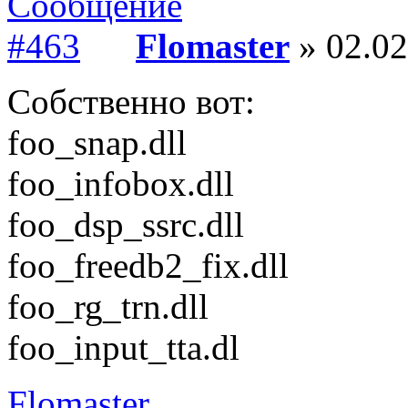
Flomaster
» 02.02
Собственно вот:
foo_snap.dll
foo_infobox.dll
foo_dsp_ssrc.dll
foo_freedb2_fix.dll
foo_rg_trn.dll
foo_input_tta.dl
Flomaster