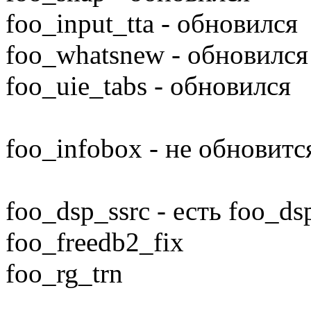
foo_input_tta - обновился
foo_whatsnew - обновился
foo_uie_tabs - обновился
foo_infobox - не обновитс
foo_dsp_ssrc - есть foo_ds
foo_freedb2_fix
foo_rg_trn