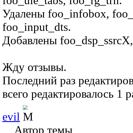
foo_uie_tabs, foo_rg_trn.
Удалены foo_infobox, foo_
foo_input_dts.
Добавлены foo_dsp_ssrcX, 
Жду отзывы.
Последний раз редактиро
всего редактировалось 1 р
evil
Автор темы