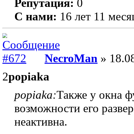
Репутация:
0
С нами:
16 лет 11 меся
NecroMan
» 18.08
2
popiaka
popiaka:
Также у окна ф
возможности его развер
неактивна.