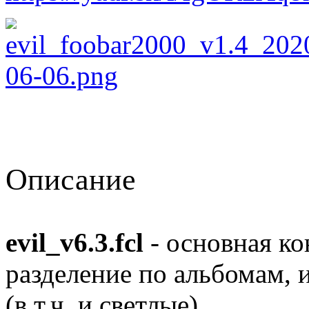
Описание
evil_v6.3.fcl
- основная к
разделение по альбомам, 
(в т.ч. и светлые).