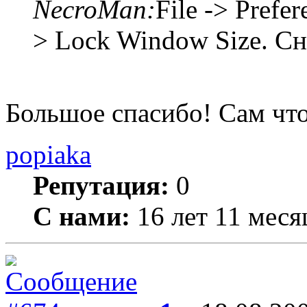
NecroMan:
File -> Prefe
> Lock Window Size. Сн
Большое спасибо! Сам что
popiaka
Репутация:
0
С нами:
16 лет 11 меся