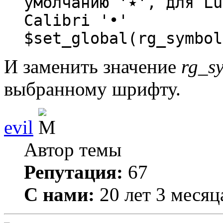
умолчанию '٭', для Lucida Sans Unicode '●', для
Calibri '•'
$set_global(rg_symbol
И заменить значение
rg_s
выбранному шрифту.
evil
Автор темы
Репутация:
67
С нами:
20 лет 3 месяц