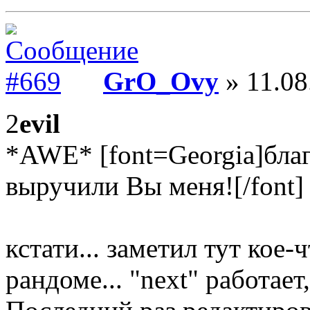
GrO_Ovy
» 11.08
2
evil
*AWE* [font=Georgia]бла
выручили Вы меня![/font]
кстати... заметил тут кое-
рандоме... "next" работает, 