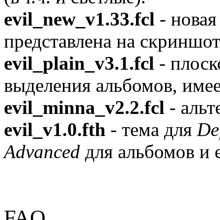
evil_new_v1.33.fcl
- новая
представлена на скриншот
evil_plain_v3.1.fcl
- плоск
выделения альбомов, имее
evil_minna_v2.2.fcl
- альт
evil_v1.0.fth
- тема для
De
Advanced
для альбомов и 
FAQ