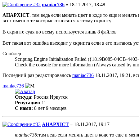
maniac736
» 18.11.2017, 18:48
AHAPXICT
, там ведь если менять цвет в коде то еще и менят
всех именно те которые относятся к этому скрипту
В скрипте судя по всему используется лишь 8 файлов
Вот такая вот ошибка выходит у скрипта если я его пытаюсь ус
Спойлер
Scripting Engine Initialization Failed ({1819B085-04CB
Check the console for more information (Always caused by unex
Последний раз редактировалось
maniac736
18.11.2017, 19:21, вс
maniac736
Откуда:
Россия Иркутск
Репутация:
11
С нами:
8 лет 9 месяцев
AHAPXICT
» 18.11.2017, 19:17
maniac736:
там ведь если менять цвет в коде то еще и мен