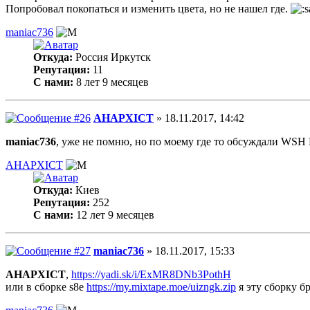
Попробовал покопаться и изменить цвета, но не нашел где.
maniac736
Откуда:
Россия Иркутск
Репутация:
11
С нами:
8 лет 9 месяцев
AHAPXICT
» 18.11.2017, 14:42
maniac736
, уже не помню, но по моему где то обсуждали WSH E
AHAPXICT
Откуда:
Киев
Репутация:
252
С нами:
12 лет 9 месяцев
maniac736
» 18.11.2017, 15:33
AHAPXICT
,
https://yadi.sk/i/ExMR8DNb3PothH
или в сборке s8e
https://my.mixtape.moe/uizngk.zip
я эту сборку б