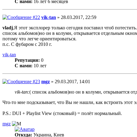
С нами:
16 лет 6 месяцев
vik-tan
» 28.03.2017, 22:59
vladj
,Я этот эксплорер только сегодня поставил чтоб потестить.
список альбомов)но он в колумн, открывается отдельным окном
потому что легче ориентироваться.
п.с. С фубаром с 2010 г.
vik-tan
Репутация:
0
С нами:
10 лет
mgz
» 29.03.2017, 14:01
vik-tan:
( список альбомов)но он в колумн, открывается о
Что-то мне подсказывает, что Вы не нашли, как встроить этот э
P.S.: DUI + Playlist View (стоковый) = полёт нормальный.
mgz
Откуда:
Украина, Киев