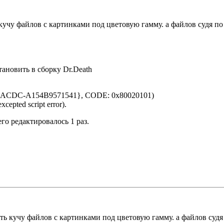
ь кучу файлов с картинками под цветовую гамму. а файлов судя по
тановить в сборку Dr.Death
-4403-ACDC-A154B9571541}, CODE: 0x80020101)
cepted script error).
его редактировалось 1 раз.
ять кучу файлов с картинками под цветовую гамму. а файлов судя