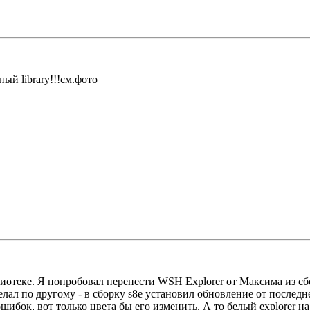
ый library!!!см.фото
отеке. Я попробовал перенести WSH Explorer от Максима из сбо
делал по другому - в сборку s8e установил обновление от послед
шибок, вот только цвета бы его изменить. А то белый explorer н