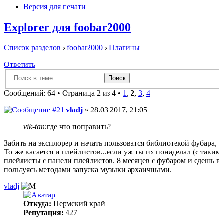
Версия для печати
Explorer для foobar2000
Список разделов
›
foobar2000
›
Плагины
Ответить
Сообщений: 64 •
Страница 2 из 4
•
1
,
2
,
3
,
4
vladj
» 28.03.2017, 21:05
vik-tan:
где что поправить?
Забить на эксплорер и начать пользоватся библиотекой фубара, 
То-же касается и плейлистов...если уж ты их понаделал (с так
плейлисты с панели плейлистов. 8 месяцев с фубаром и едешь 
пользуясь методами запуска музыки архаичными.
vladj
Откуда:
Пермский край
Репутация:
427