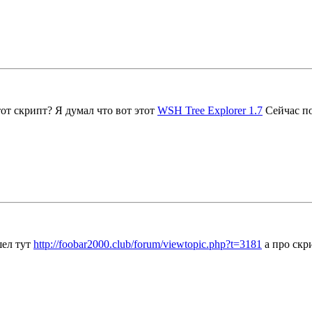
тот скрипт? Я думал что вот этот
WSH Tree Explorer 1.7
Сейчас по
шел тут
http://foobar2000.club/forum/viewtopic.php?t=3181
а про скр