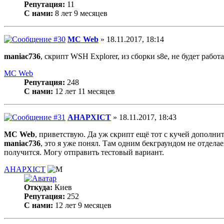
Репутация:
11
С нами:
8 лет 9 месяцев
MC Web
» 18.11.2017, 18:14
maniac736
, скрипт WSH Explorer, из сборки s8e, не будет рабо
MC Web
Репутация:
248
С нами:
12 лет 11 месяцев
AHAPXICT
» 18.11.2017, 18:43
MC Web
, приветствую. Да уж скрипт ещё тот с кучей дополнит
maniac736
, это я уже понял. Там одним бекграундом не отдела
получится. Могу отправить тестовый вариант.
AHAPXICT
Откуда:
Киев
Репутация:
252
С нами:
12 лет 9 месяцев