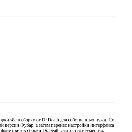
рки s8e в сборку от Dr.Death для собственных нужд. Но
ней версии Фубар, а затем перенес настройки интерфейса
а фоне цветов сборки Dr.Death смотрятся неуместно.