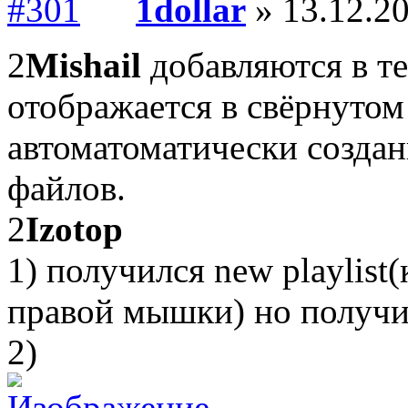
1dollar
» 13.12.20
2
Mishail
добавляются в т
отображается в свёрнутом
автоматоматически созда
файлов.
2
Izotop
1) получился new playlist
правой мышки) но получи
2)