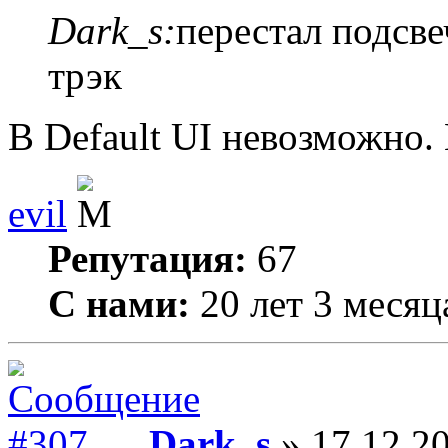
Dark_s:
перестал подсв
трэк
В Default UI невозможно.
evil
Репутация:
67
С нами:
20 лет 3 месяц
Dark_s
» 17.12.20