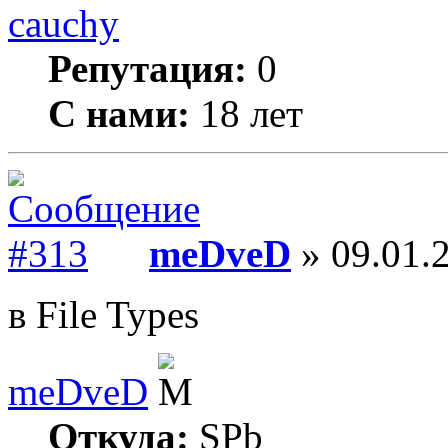
cauchy
Репутация:
0
С нами:
18 лет
meDveD
» 09.01.2
в File Types
meDveD
Откуда:
SPb