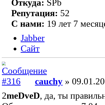
Откуда:
SPb
Репутация:
52
С нами:
19 лет 7 месяц
Jabber
Сайт
cauchy
» 09.01.20
2
meDveD
, да, ты правиль