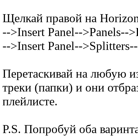
Щелкай правой на Horizontal
-->Insert Panel-->Panels-->
-->Insert Panel-->Splitters--
Перетаскивай на любую и
треки (папки) и они отбр
плейлисте.
P.S. Попробуй оба варинт