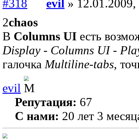
evil
» 12.01.2009,
2
chaos
В
Columns UI
есть возмо
Display - Columns UI - Play
галочка
Multiline-tabs
, то
evil
Репутация:
67
С нами:
20 лет 3 месяц