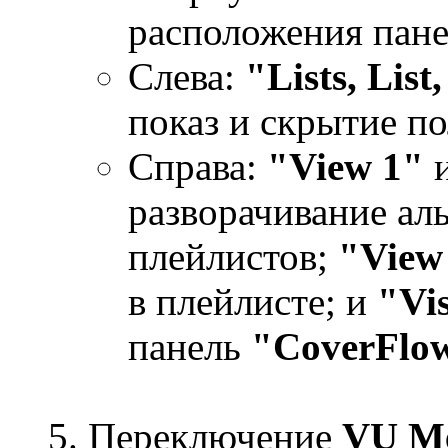
расположения пане
Слева:
"Lists, List,
показ и скрытие п
Справа:
"View 1"
разворачивание ал
плейлистов;
"View
в плейлисте; и
"Vi
панель
"CoverFlo
Переключение
VU Me