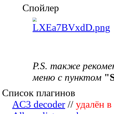
Спойлер
P.S. также реком
меню с пунктом
"S
Список плагинов
AC3 decoder
//
удалён в