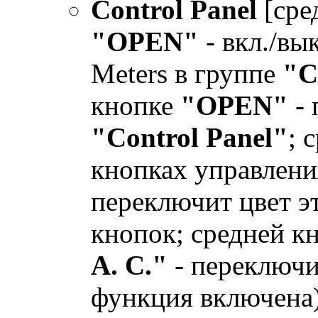
Control Panel
[сре
"OPEN"
- вкл./вы
Meters в группе
"C
кнопке
"OPEN"
- 
"Control Panel"
; 
кнопках управлени
переключит цвет эт
кнопок; средней 
A. C."
- переключи
функция включена)