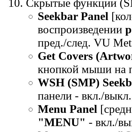
Скрытые функции (S
Seekbar Panel
[кол
воспроизведении
р
пред./след. VU Met
Get Covers (Artwor
кнопкой мыши на п
WSH (SMP) Seekb
панели - вкл./выкл.
Menu Panel
[средн
"MENU"
- вкл./в