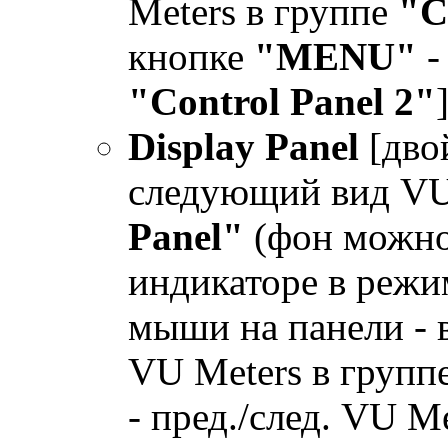
Meters в группе
"C
кнопке
"MENU"
-
"Control Panel 2"
]
Display Panel
[дво
следующий вид VU
Panel"
(фон можно
индикаторе в реж
мыши на панели - 
VU Meters в групп
- пред./след. VU M