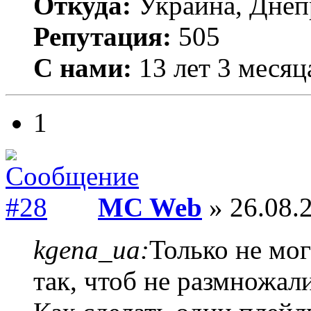
Откуда:
Украина, Днеп
Репутация:
505
С нами:
13 лет 3 месяц
1
MC Web
» 26.08.2
kgena_ua:
Только не мог
так, чтоб не размножал