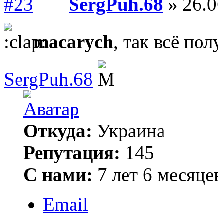
SergPuh.68
» 26.0
macarych
, так всё по
SergPuh.68
Откуда:
Украина
Репутация:
145
С нами:
7 лет 6 месяце
Email