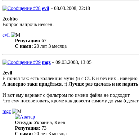
evil
» 08.03.2008, 22:18
2
cobbo
Вопрос напрочь неясен.
evil
Репутация:
67
С нами:
20 лет 3 месяца
mgz
» 09.03.2008, 13:05
2
evil
Я понял так: есть коллекция музы (и с CUE и без них - наверн
А наверно таки придёться. :) Лучше раз сделать и не парить 
И вот ему вариант с фильтром по имени файла не подходит.
Что ему посоветовать, кроме как довести самому до ума (сделат
mgz
Откуда:
Украина, Киев
Репутация:
73
С нами:
20 лет 3 месяца