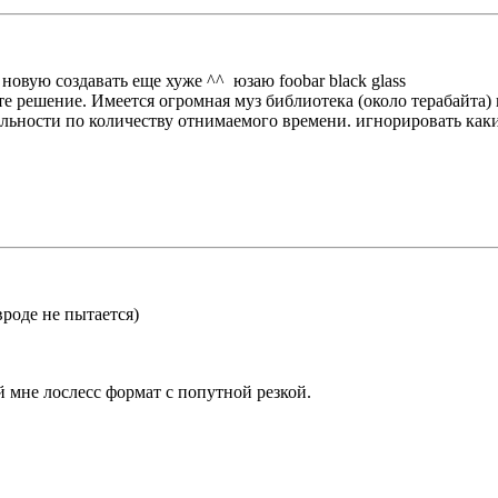
овую создавать еще хуже ^^ юзаю foobar black glass
ешение. Имеется огромная муз библиотека (около терабайта) все в l
альности по количеству отнимаемого времени. игнорировать какие
роде не пытается)
 мне лослесс формат с попутной резкой.