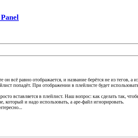
 Panel
е он всё равно отображается, и название берётся не из тегов, а и
йлист попадёт. При отображении в плейлисте будет использоватьс
просто вставляется в плейлист. Наш вопрос: как сделать так, что
ue, который и надо использовать, а ape-файл игнорировать.
тересно...