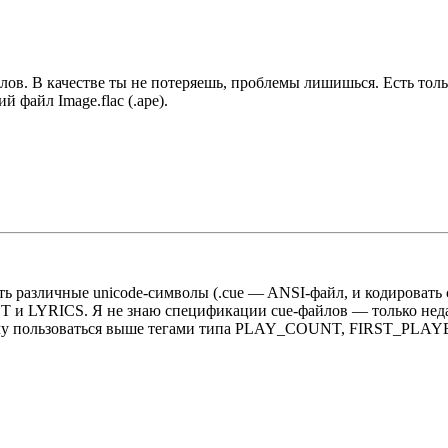
ов. В качестве ты не потеряешь, проблемы лишишься. Есть тольк
й файл Image.flac (.ape).
ать различные unicode-символы (.cue — ANSI-файл, и кодировать
и LYRICS. Я не знаю спецификации cue-файлов — только недавн
 хочу пользоваться выше тегами типа PLAY_COUNT, FIRST_PLA