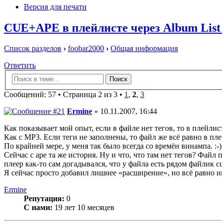
Версия для печати
CUE+APE в плейлисте через Album List
Список разделов
›
foobar2000
›
Общая информация
Ответить
Сообщений: 57 •
Страница 2 из 3
•
1
,
2
,
3
Ermine
» 10.11.2007, 16:44
Как показывает мой опыт, если в файле нет тегов, то в плейлист
Как с MP3. Если теги не заполнены, то файл же всё равно в пле
По крайней мере, у меня так было всегда со времён винампа. :-)
Сейчас с ape та же история. Ну и что, что там нет тегов? Файл 
плеер как-то сам догадывался, что у файла есть рядом файлик c
Я сейчас просто добавил лишнее «расширение», но всё равно ин
Ermine
Репутация:
0
С нами:
19 лет 10 месяцев