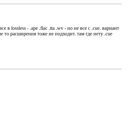
ossless - .ape .flac .tta .wv - но не все с .cue. вариант
 то расширения тоже не подходит. там где нету .cue