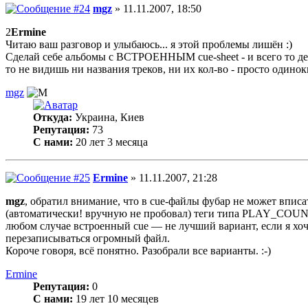
mgz
» 11.11.2007, 18:50
2
Ermine
Читаю ваш разговор и улыбаюсь... я этой проблемы лишён :)
Сделай себе альбомы с ВСТРОЕННЫМ cue-sheet - и всего то дел
то не видишь ни названия треков, ни их кол-во - просто одиноки
mgz
Откуда:
Украина, Киев
Репутация:
73
С нами:
20 лет 3 месяца
Ermine
» 11.11.2007, 21:28
mgz
, обратил внимание, что в cue-файлы фубар не может впис
(автоматически! вручную не пробовал) теги типа PLAY_COUNT 
любом случае встроенный cue — не лучший вариант, если я
перезаписываться огромный файл.
Короче говоря, всё понятно. Разобрали все варианты. :-)
Ermine
Репутация:
0
С нами:
19 лет 10 месяцев