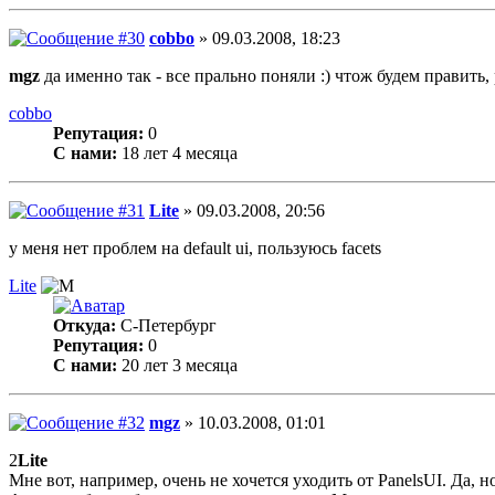
cobbo
» 09.03.2008, 18:23
mgz
да именно так - все прально поняли :) чтож будем править,
cobbo
Репутация:
0
С нами:
18 лет 4 месяца
Lite
» 09.03.2008, 20:56
у меня нет проблем на default ui, пользуюсь facets
Lite
Откуда:
С-Петербург
Репутация:
0
С нами:
20 лет 3 месяца
mgz
» 10.03.2008, 01:01
2
Lite
Мне вот, например, очень не хочется уходить от PanelsUI. Да,