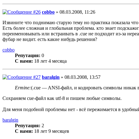
cobbo
» 08.03.2008, 11:26
Извините что поднимаю старую тему но практика показала что н
Есть более сложная и глобальная проблема. кто знает подскажите р
переименовывать или встраивать в .cue не подходит из-за нере
фубар не видит. есть какие нибудь решения?
cobbo
Репутация:
0
С нами:
18 лет 4 месяца
baralgin
» 08.03.2008, 13:57
Ermine:
(.cue — ANSI-файл, и кодировать символы никак в
Сохраняем cue-файл как utf-8 и пишем любые символы.
Для меня подобной проблемы нет - всё пережимается в удобный
baralgin
Репутация:
2
С нами:
18 лет 9 месяцев