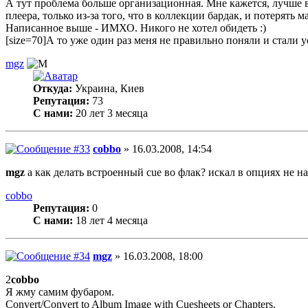
А тут проблема больше организационная. Мне кажется, лучше 
плеера, только из-за того, что в коллекции бардак, и потерять м
Написанное выше - ИМХО. Никого не хотел обидеть :)
[size=70]А то уже один раз меня не правильно поняли и стали ус
mgz
Откуда:
Украина, Киев
Репутация:
73
С нами:
20 лет 3 месяца
cobbo
» 16.03.2008, 14:54
mgz
а как делать встроенный cue во флак? искал в опциях не на
cobbo
Репутация:
0
С нами:
18 лет 4 месяца
mgz
» 16.03.2008, 18:00
2
cobbo
Я жму самим фубаром.
Convert/Convert to Album Image with Cuesheets or Chapters.