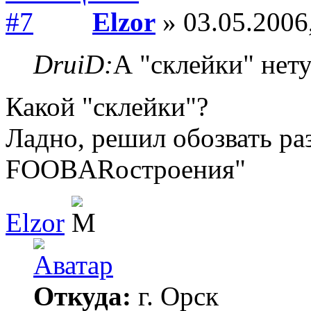
Elzor
» 03.05.2006
DruiD:
А "склейки" нет
Какой "склейки"?
Ладно, решил обозвать ра
FOOBARостроения"
Elzor
Откуда:
г. Орск