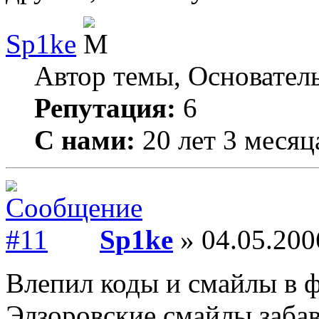
Sp1ke
Автор темы, Основател
Репутация:
6
С нами:
20 лет 3 месяц
Sp1ke
» 04.05.200
Влепил коды и смайлы в ф
Элзоровские смайлы заба