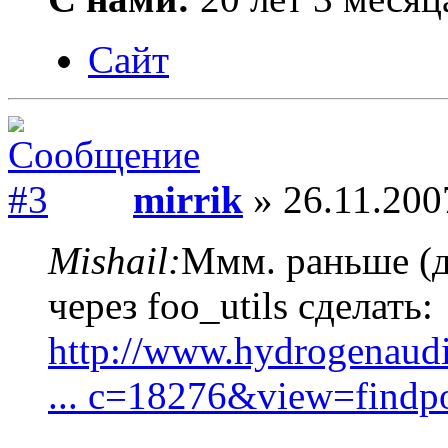
Сайт
mirrik
» 26.11.200
Mishail:
Ммм. раньше (д
через foo_utils сделать:
http://www.hydrogenaud
... c=18276&view=find