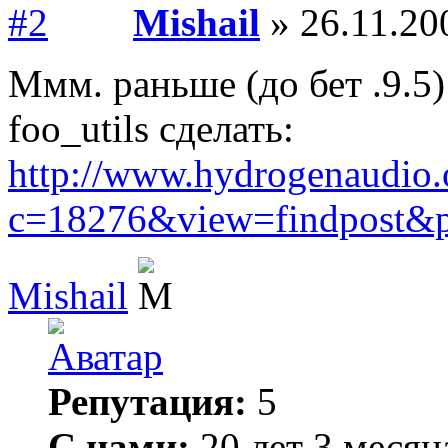
Mishail
» 26.11.20
Ммм. раньше (до бет .9.5
foo_utils сделать:
http://www.hydrogenaudio.
c=18276&view=findpost&
Mishail
Репутация:
5
С нами:
20 лет 3 месяц