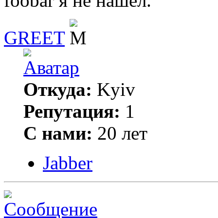
foobar я не нашел.
GREET
Откуда:
Kyiv
Репутация:
1
С нами:
20 лет
Jabber