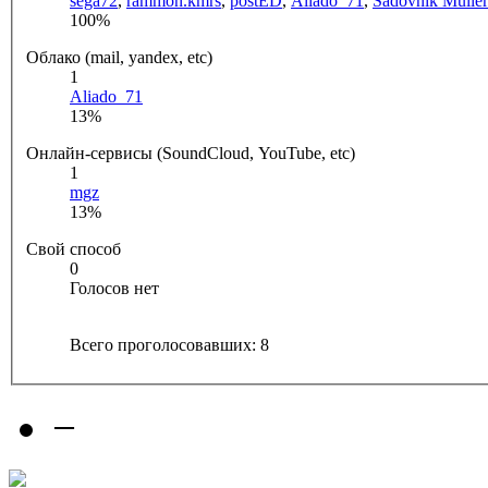
sega72
,
rammon.kmrs
,
postED
,
Aliado_71
,
Sadovnik Muller
100%
Облако (mail, yandex, etc)
1
Aliado_71
13%
Онлайн-сервисы (SoundCloud, YouTube, etc)
1
mgz
13%
Свой способ
0
Голосов нет
Всего проголосовавших: 8
−