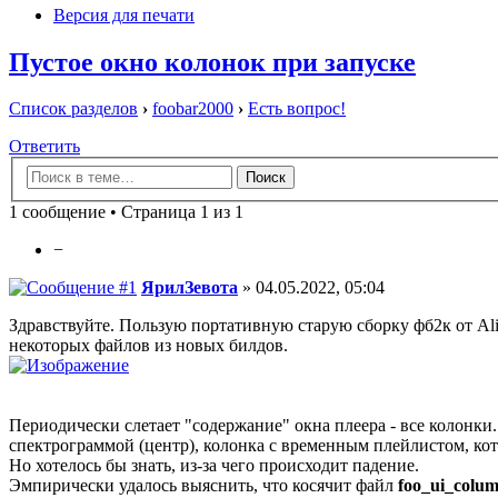
Версия для печати
Пустое окно колонок при запуске
Список разделов
›
foobar2000
›
Есть вопрос!
Ответить
1 сообщение • Страница 1 из 1
−
ЯрилЗевота
» 04.05.2022, 05:04
Здравствуйте. Пользую портативную старую сборку фб2к от Ali
некоторых файлов из новых билдов.
Периодически слетает "содержание" окна плеера - все колонки. 
спектрограммой (центр), колонка с временным плейлистом, кот
Но хотелось бы знать, из-за чего происходит падение.
Эмпирически удалось выяснить, что косячит файл
foo_ui_column