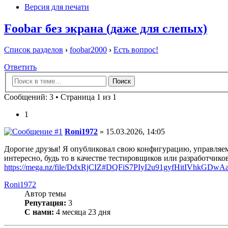
Версия для печати
Foobar без экрана (даже для слепых)
Список разделов
›
foobar2000
›
Есть вопрос!
Ответить
Сообщений: 3 • Страница 1 из 1
1
Roni1972
» 15.03.2026, 14:05
Дорогие друзья! Я опубликовал свою конфигурацию, управляем
интересно, будь то в качестве тестировщиков или разработчик
https://mega.nz/file/DdxRjCIZ#DQFiS7PIyI2u91gyfHitIVhkGD
Roni1972
Автор темы
Репутация:
3
С нами:
4 месяца 23 дня