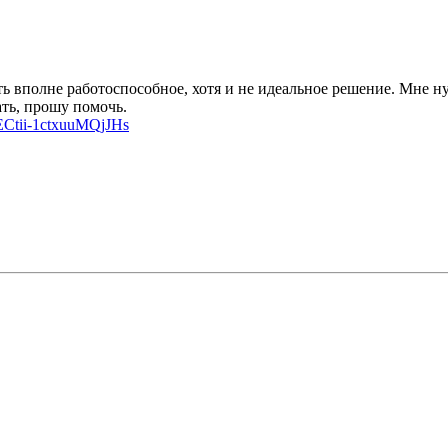
ть вполне работоспособное, хотя и не идеальное решение. Мне 
ать, прошу помочь.
Ctii-1ctxuuMQjJHs