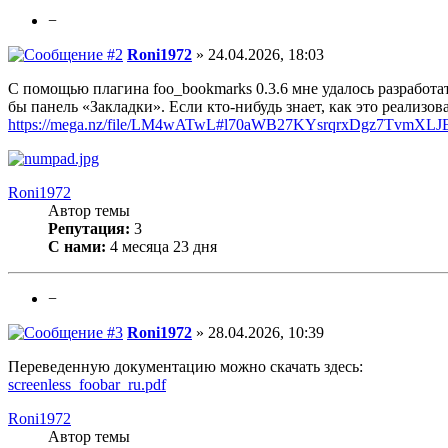
−
Roni1972
» 24.04.2026, 18:03
С помощью плагина foo_bookmarks 0.3.6 мне удалось разработа
бы панель «Закладки». Если кто-нибудь знает, как это реализов
https://mega.nz/file/LM4wATwL#l70aWB27KYsrqrxDgz7TvmXLJE
Roni1972
Автор темы
Репутация:
3
С нами:
4 месяца 23 дня
−
Roni1972
» 28.04.2026, 10:39
Переведенную документацию можно скачать здесь:
screenless_foobar_ru.pdf
Roni1972
Автор темы