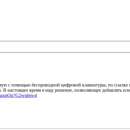
ую с помощью беспроводной цифровой клавиатуры, по ссылке ниж
ов. В настоящее время я ищу решение, позволяющее добавлять ил
wAaaxnQp7G2wqbsw4