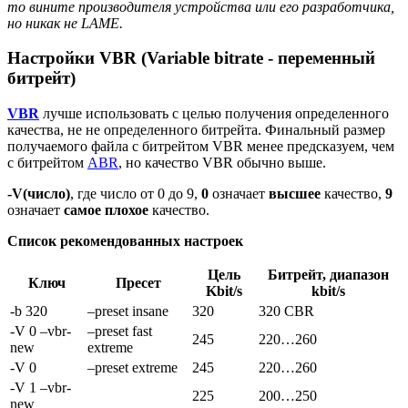
то вините производителя устройства или его разработчика,
но никак не LAME.
Настройки VBR (Variable bitrate - переменный
битрейт)
VBR
лучше использовать с целью получения определенного
качества, не не определенного битрейта. Финальный размер
получаемого файла с битрейтом VBR менее предсказуем, чем
с битрейтом
ABR
, но качество VBR обычно выше.
-V(число)
, где число от 0 до 9,
0
означает
высшее
качество,
9
означает
самое плохое
качество.
Список рекомендованных настроек
Цель
Битрейт, диапазон
Ключ
Пресет
Kbit/s
kbit/s
-b 320
–preset insane
320
320 CBR
-V 0 –vbr-
–preset fast
245
220…260
new
extreme
-V 0
–preset extreme
245
220…260
-V 1 –vbr-
225
200…250
new