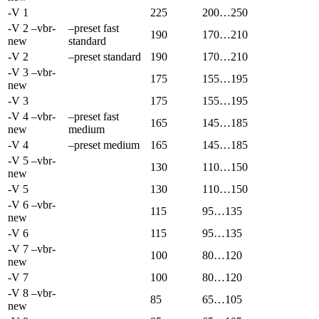
-V 1
225
200…250
-V 2 –vbr-
–preset fast
190
170…210
new
standard
-V 2
–preset standard
190
170…210
-V 3 –vbr-
175
155…195
new
-V 3
175
155…195
-V 4 –vbr-
–preset fast
165
145…185
new
medium
-V 4
–preset medium
165
145…185
-V 5 –vbr-
130
110…150
new
-V 5
130
110…150
-V 6 –vbr-
115
95…135
new
-V 6
115
95…135
-V 7 –vbr-
100
80…120
new
-V 7
100
80…120
-V 8 –vbr-
85
65…105
new