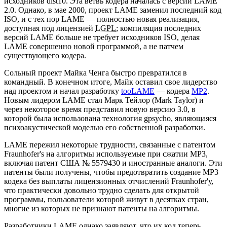
исходников dist10. Эта ветвь кодера началась с версии LAME
2.0. Однако, в мае 2000, проект LAME заменил последний код
ISO, и с тех пор LAME — полностью новая реализация,
доступная под лицензией
LGPL
; компиляция последних
версий LAME больше не требует исходников ISO, делая
LAME совершенно новой программой, а не патчем
существующего кодера.
Сольный проект Майка Ченга быстро превратился в
командный. В конечном итоге, Майк оставил свое лидерство
над проектом и начал разработку
tooLAME
— кодера
MP2
.
Новым лидером LAME стал Марк Тейлор (Mark Taylor) и
через некоторое время представил новую версию 3.0, в
которой была использована технология gpsycho, являющаяся
психоакустической моделью его собственной разработки.
LAME пережил некоторые трудности, связанные с патентом
Fraunhofer's на алгоритмы используемые при сжатии MP3,
включая патент США № 5579430 и иностранные аналоги. Эти
патенты были получены, чтобы предотвратить создание MP3
кодека без выплаты лицензионных отчислений Fraunhofer'у,
что практически довольно трудно сделать для открытой
программы, пользователи которой живут в десятках стран,
многие из которых не признают патенты на алгоритмы.
Разработчики LAME однако заявляют, что их код теперь