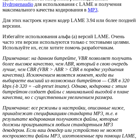
Hydrogenaudio
для использования с LAME и получения
максимального качества кодирования в
MP3
.
Для этих настроек нужен кодер LAME 3.94 или более поздней
версиии.
Избегайте использования альфа (a) версий LAME. Очень
часто эти версии используются только с тестовыми целями.
Используйте их, если хотите помочь разработчикам.
Примечание: на данном битрейте, VBR позволяет получать
более высокое качество, чем ABR, который в свою очередь
лучше, чем CBR (VBR > ABR > CBR в порядке ухудшения
качества). Исключением является момент, когда вы
выбираете высший из возможных битрейтов — CBR в 320
kbps (-b 320 = –alt-preset insane). Однако, кодировка с этим
битрейтом создает файлы с минимальной выгодой в плане
качества, но с существенным увеличением размера.
Примечание: все режимы и настройки, описанные ниже,
принадлежат спецификациям стандарта MP3, т.е. в
результате кодирования получаются файлы, которые
должны проигрываться любым стандартным MP3
декодером. Если ваш декодер или устройство не может
воспроизвести файлы MP3, изготовленные при помощи LAME,