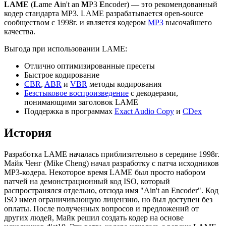
LAME
(
L
ame
A
in't an
M
P3
E
ncoder) — это рекомендованный
кодер стандарта MP3. LAME разрабатывается open-source
сообществом с 1998г. и является кодером
MP3
высочайшего
качества.
Выгода при использовании LAME:
Отлично оптимизированные пресеты
Быстрое кодирование
CBR
,
ABR
и
VBR
методы кодирования
Безстыковое воспроизведение
с декодерами,
понимающими заголовок LAME
Поддержка в программах
Exact Audio Copy
и
CDex
История
Разработка LAME началась приблизительно в середине 1998г.
Майк Ченг (Mike Cheng) начал разработку с патча исходников
MP3-кодера. Некоторое время LAME был просто набором
патчей на демонстрационный код ISO, который
распространялся отдельно, отсюда имя "Ain't an Encoder". Код
ISO имел ограничивающую лицензию, но был доступен без
оплаты. После полученных вопросов и предложений от
других людей, Майк решил создать кодер на основе