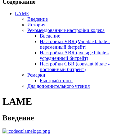
Содержание
LAME
Введение
История
Рекомендованные настройки кодера
Введение
Настройки VBR (Variable bitrate -
переменный битрейт)
Настройки ABR (average bitrate -
усредненный битрейт)
Настройки CBR (constant bitrate -
постоянный битрейт)
Ремарки
Быстрый стартt
Для дополнительного чтения
LAME
Введение