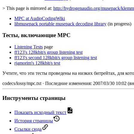
> This page is mirrored at:
http://hydrogenaudio.org/musepack/klemm
MPC at AudioCodingWiki
libmusepack portable musepack decoding library
(in progress)
Тесты, включающие MPC
Listening Tests
page
ff123's 128kbit/s group listening test
ff123's second 128kbit/s group listening test
rjamorim's 128kbit/s test
Учтите, что эти тесты проведены на низких битрейтах, для ко
codecs/lossy/mpc.txt
· Последние изменения: 2007/03/30 10:02 (в
Инструменты страницы
Показать исходный текст
История страницы
Ссылки сюда