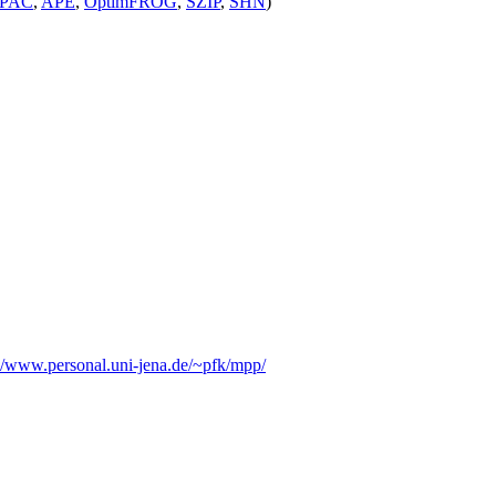
PAC
,
APE
,
OptimFROG
,
SZIP
,
SHN
)
/www.personal.uni-jena.de/~pfk/mpp/