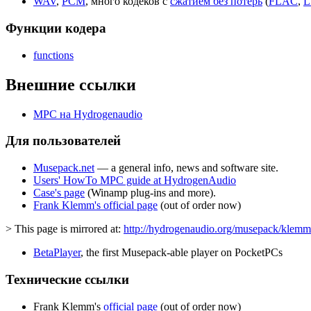
WAV
,
PCM
, много кодеков с
сжатием без потерь
(
FLAC
,
L
Функции кодера
functions
Внешние ссылки
MPC на Hydrogenaudio
Для пользователей
Musepack.net
— a general info, news and software site.
Users' HowTo MPC guide at HydrogenAudio
Case's page
(Winamp plug-ins and more).
Frank Klemm's official page
(out of order now)
> This page is mirrored at:
http://hydrogenaudio.org/musepack/klemm
BetaPlayer
, the first Musepack-able player on PocketPCs
Технические ссылки
Frank Klemm's
official page
(out of order now)