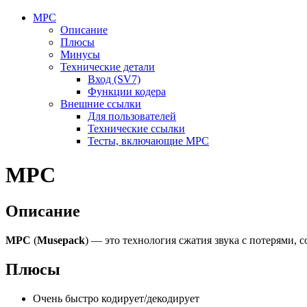
MPC
Описание
Плюсы
Минусы
Технические детали
Вход (SV7)
Функции кодера
Внешние ссылки
Для пользователей
Технические ссылки
Тесты, включающие MPC
MPC
Описание
MPC
(
Musepack
) — это технология сжатия звука с потерями, 
Плюсы
Очень быстро кодирует/декодирует