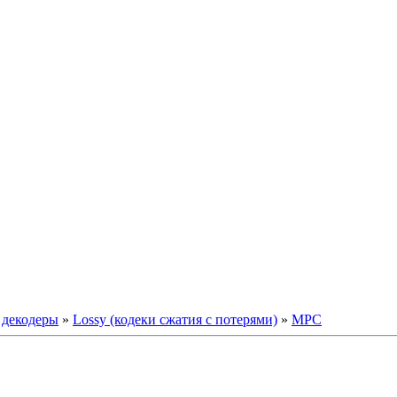
/ декодеры
»
Lossy (кодеки сжатия с потерями)
»
MPC