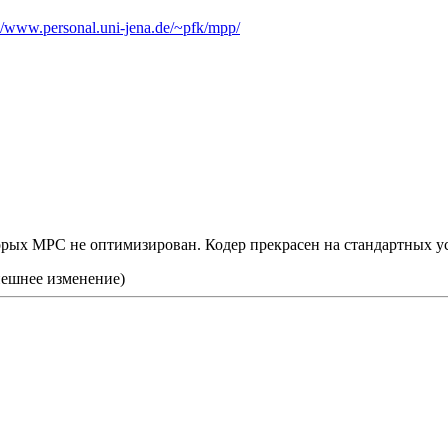
/www.personal.uni-jena.de/~pfk/mpp/
торых MPC не оптимизирован. Кодер прекрасен на стандартных ус
нешнее изменение)