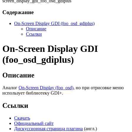
screen_display_gdi_foo_osd_gdiplus
Содержание
On-Screen Display GDI (foo_osd_gdiplus)
Описание
Ссылки
On-Screen Display GDI
(foo_osd_gdiplus)
Описание
Аналог
On-Screen Display (foo_osd)
, но при отрисовке меню
использует библиотеку GDI+.
Ссылки
Скачать
Официальный сайт
Дискуссионная страница плагина
(англ.)