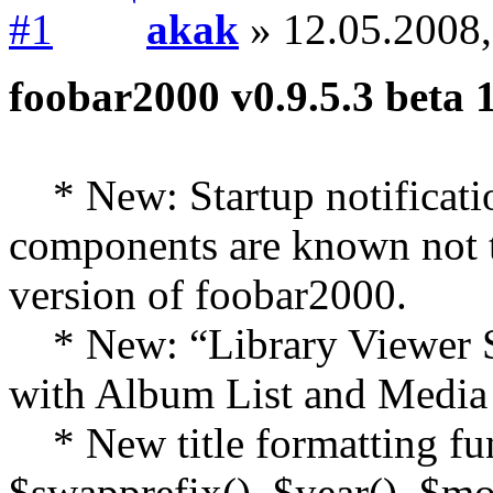
akak
» 12.05.2008,
foobar2000 v0.9.5.3 beta 
* New: Startup notificati
components are known not to
version of foobar2000.
* New: “Library Viewer Sel
with Album List and Media 
* New title formatting func
$swapprefix(), $year(), $mo