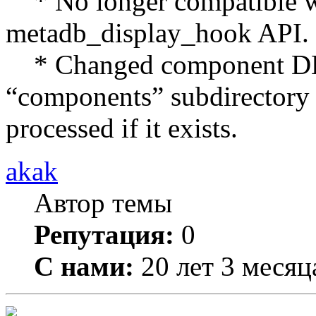
* No longer compatible w
metadb_display_hook API.
* Changed component DLL 
“components” subdirectory a
processed if it exists.
akak
Автор темы
Репутация:
0
С нами:
20 лет 3 месяц