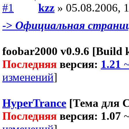
kzz
» 05.08.2006, 
->
Официальная страница
foobar2000 v0.9.6 [Build 
Последняя
версия:
1.21
~
изменений
]
HyperTrance
[Тема для C
Последняя
версия:
1.07
~
изменений
]