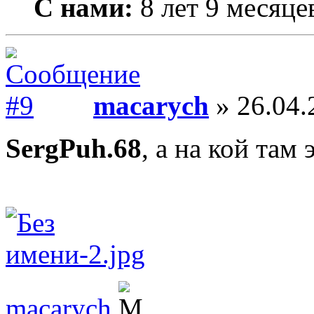
С нами:
8 лет 9 месяце
macarych
» 26.04.
SergPuh.68
, а на кой там 
macarych