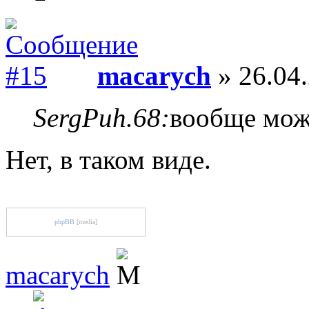
macarych
» 26.04.
SergPuh.68:
вообще мож
Нет, в таком виде.
phpBB
[media]
macarych