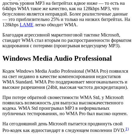
достичь уровня MP3 на битрейтах вдвое ниже — то есть на
64kbps WMA такое же качество, как на 128kbps MP3, что
безусловно является неправдой. Более реалистичные данные
— это приблизительно 25% и только на низких битрейтах. На
128kbps
LAME
легко обходит WMA.
Благодаря агрессивной маркетинговой тактике Microsoft,
стандарт WMA стал вторым по распространенности форматом
кодирования с потерями (проигрывая вездесущему MP3).
Windows Media Audio Professional
Кодек Windows Media Audio Professional (WMA Pro) появился
на свет недавно в качестве компенсирования недостатков
WMA Standard. WMA Pro поддерживает многоканальность и
высокие разрешения (24bit, высокая частота дискредитации).
При потере обратной своместимости WMA Std, у Microsoft
появилась возможность для выпуска высококачественного
кодека. WMA Std проигрывал MP3 в неформальных
публичных тестированиях, но WMA Pro был высоко оценен.
На сегодняшний день Microsoft пытается продвинуть свой
1)
Pro-кодек как аудиостандарт в следующем поколении DVD.